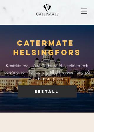
CaterMate
Helsingfors
Kontakta oss, så skräddarsyr vi servitörer och
catering som lämpar sig till ditt evenemang på
huvudstadsregionen.
Beställ