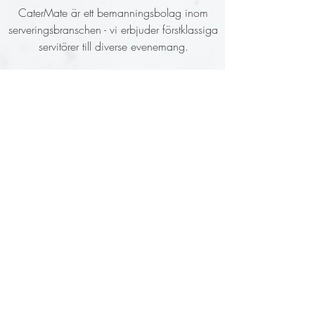
CaterMate är ett bemanningsbolag inom
serveringsbranschen - vi erbjuder förstklassiga
servitörer till diverse evenemang.
Vi drivs av en mentalitet där vi "gör det lilla
extra", vilket har resulterat i hundratals mycket
nöjda kunder. Det är viktigt för oss att våra
kunder får en känsla av fullständig
tillfredsställelse. För att säkerställa detta har vi
en pool på cirka 200
utbildade servitörer. Låt
oss göra ditt kommande evenemang
oförglömligt!