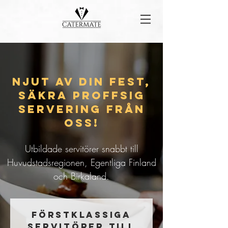
Njut av din fest,
säkra proffsig
servering från
oss!
Utbildade servitörer snabbt till
Huvudstadsregionen, Egentliga Finland
och Birkaland.
FÖRSTKLASSIGA
SERVITÖRER TILL