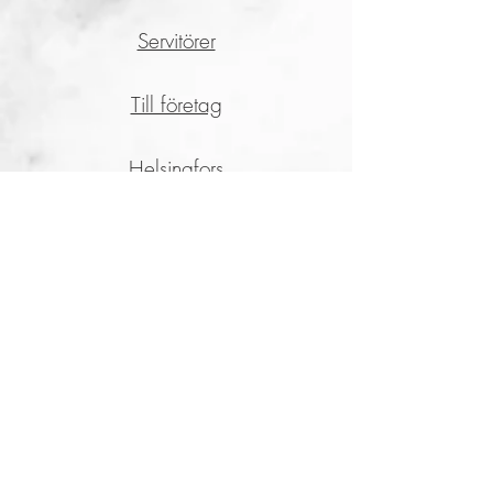
Servitörer
Till företag
Helsingfors
Åbo
Tammerfors
catermate
Om oss
Varför välja oss?