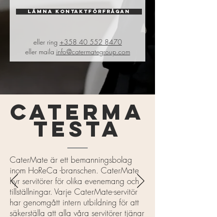
LÄMNA KONTAKTFÖRFRÅGAN
eller ring
+358 40 552 8470
eller maila
info@catermategroup.com
CATERMA
TESTA
CaterMate är ett bemanningsbolag
inom HoReCa -branschen.
CaterMate
hyr servitörer för olika evenemang och
tillställningar. Varje CaterMate-servitör
har genomgått intern utbildning för att
säkerställa att alla våra servitörer tjänar